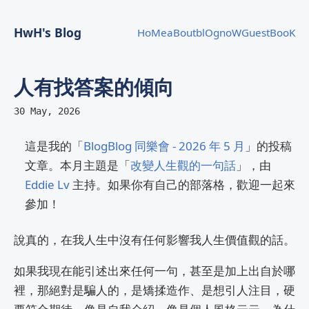
HwH's Blog
HoMe
aBout
blOg
noW
GuestBooK
人有找答案的傾向
30 May, 2026
這是我的「
BlogBlog 同樂會 - 2026 年 5 月
」的投稿
文章。本月主題是「
改變人生觀的一句話
」，由
Eddie Lv
主持。如果你有自己的部落格，歡迎一起來
參加！
說真的，在我人生中沒有任何影響我人生價值觀的話。
如果我現在能引述出來任何一句，甚至是加上出自於哪
裡，那絕對是騙人的，是矯揉造作、是想引人注目，硬