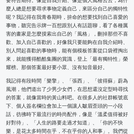
要符合期待。像是自我介紹、像是個人風格云云，為什
麼人總是想要尋求事物定義自己，來區分自己的獨特性
呢？我記得在我青春期時，拚命的想要找到自己喜愛的
事物，聽完告示牌一百想跟別人有話題聊，看了各種厲
害的畫家是怎麼摸索出自己的「風格」，刪掉那些不喜
歡、加入自己喜歡的，好像我只要能夠在自我介紹時、
別人問起喜歡的事物時，能有個模板答案從口袋裡掏出
來，就能獲得酷酷集團的賞識，登上「最有獨特性」榮
耀榜。那個答案最好要小眾、沒有知音最好。
我記得有段時間「樂擎」、「張西」、「彼得蘇」蔚為
風潮，他們道出了少男少女們，在思想還沒定型時尋找
的答案，就像當時的黃山料吧。在很多人的社群帳號底
下、個人簽名欄位會加上一個讓人皺眉歪頭的一小段
話，彷彿時下最流行的時尚配件，像是「溫柔值得被好
好對待」、「人生的路要走過才知道」、「你的不快
樂，是花太多時間在乎，不在乎你的人和事」。我們從